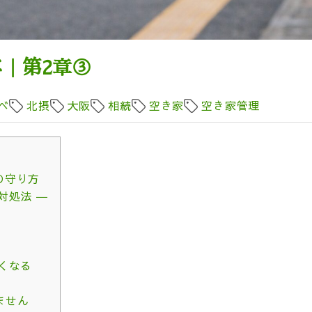
｜第2章③
べ
北摂
大阪
相続
空き家
空き家管理
の守り方
対処法 ―
況
くなる
ません