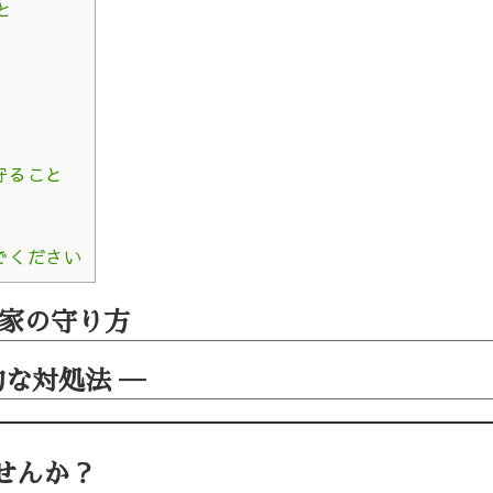
と
守ること
でください
家の守り方
な対処法 ―
せんか？